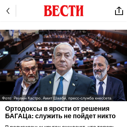
Фото: Реувен Кастро, Амит Шааби, пресс-служба кнессета
Ортодоксы в ярости от решения
БАГАЦа: служить не пойдет никто