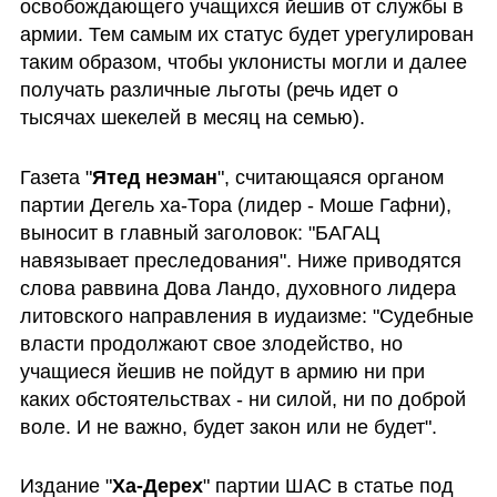
освобождающего учащихся йешив от службы в 
армии. Тем самым их статус будет урегулирован 
таким образом, чтобы уклонисты могли и далее 
получать различные льготы (речь идет о 
тысячах шекелей в месяц на семью).
Газета "
Ятед неэман
", считающаяся органом 
партии Дегель ха-Тора (лидер - Моше Гафни), 
выносит в главный заголовок: "БАГАЦ 
навязывает преследования". Ниже приводятся 
слова раввина Дова Ландо, духовного лидера 
литовского направления в иудаизме: "Судебные 
власти продолжают свое злодейство, но 
учащиеся йешив не пойдут в армию ни при 
каких обстоятельствах - ни силой, ни по доброй 
воле. И не важно, будет закон или не будет".
Издание "
Ха-Дерех
" партии ШАС в статье под 