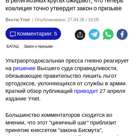
В религиозных кругах ожидают, что теперь
коалиция точно утвердит закон о призыве
Вести-Ynet
| Опубликовано:
27.04.26 | 10:05
Комментарии: 5
БАГАЦ
Закон о призыве
Ультраортодоксальная пресса гневно реагирует 
на 
решение 
Высшего суда справедливости, 
обязывающее правительство лишить льгот 
ортодоксов, уклоняющихся от службы в армии. 
Краткий обзор публикаций 
приводит
 27 апреля 
издание Ynet.
Большинство комментаторов сходится во 
мнении, что этот "циничный шаг" приблизит 
принятие кнессетом "закона Бисмута", 