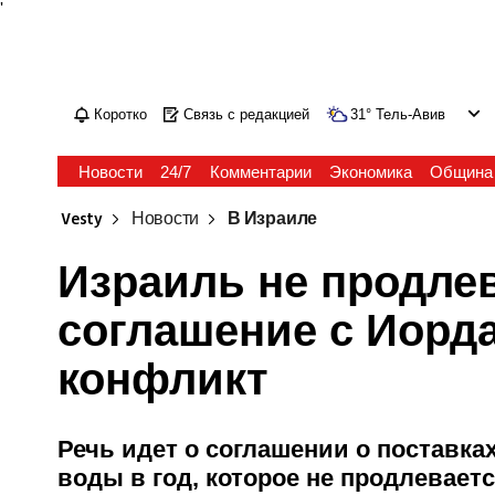
'
Коротко
Связь с редакцией
31
°
Тель-Авив
Новости
24/7
Комментарии
Экономика
Община
Vesty
Новости
В Израиле
Израиль не продле
соглашение с Иорда
конфликт
Речь идет о соглашении о поставк
воды в год, которое не продлеваетс