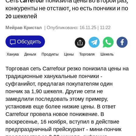
Сеть Carrefour понизила цены во второй раз,
конкуренты не отстают, но есть пончики и по
20 шекелей
Мейрав Кристал
| Опубликовано:
16.11.25 | 11:22
Обсудить
Ханука
Деньги
Продукты
Цены
Торговля
Шекель
Торговая сеть Carrefour резко понизила цены на 
традиционные ханукальные пончики - 
суфганийот, предлагая покупателям один 
пончик за 1,90 шекеля. Другие сети не 
замедлили последовать этому примеру, 
установив еще более низкие цены. В ответ 
Carrefour провела новое понижение. В 
воскресенье, 16 ноября, вступил в действие 
предпраздничный прейскурант - мини-пончик 