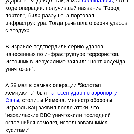
удары по Ходейде. Так, 5 мая 
сообщалось
, что в 
ходе операции, получившей название "Город 
портов", была разрушена портовая 
инфраструктура. Тогда речь шла о серии ударов 
с воздуха. 
В Израиле подтвердили серию ударов, 
нанесенных по инфраструктуре террористов. 
Источник в Иерусалиме заявил: "Порт Ходейда 
уничтожен".
А 28 мая в рамках операции "Золотая 
жемчужина" был 
нанесен удар по аэропорту 
Саны
, столицы Йемена. Министр обороны 
Исраэль Кац заявил после атаки, что 
"израильские ВВС уничтожили последний 
оставшийся самолет, использовавшийся 
хуситами".