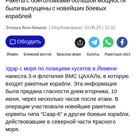
Ракеты с боеголовками большой мощности
были выпущены с новейших боевых
кораблей
Элиша Бен-Кимон
| Опубликовано:
10.06.25 | 11:52
Обсудить
Йемен
Ближний восток
Красное море
Хуситы
Ракетные обстре
Удар с моря по позициям хуситов в Йемене
нанесла 3-я флотилия ВМС ЦАХАЛа, в которую 
входят ракетные корабли. Эта информация 
была предана гласности днем вторника, 10 
июня, через несколько часов после атаки. В 
операции участвовали новейшие ракетные 
корветы типа "Саар-6" и другие боевые корабли, 
действовавшие в северной части Красного 
моря.