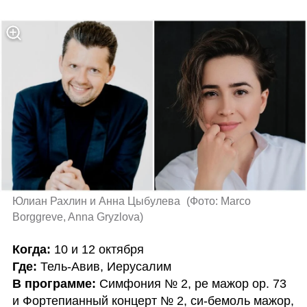
Юлиан Рахлин и Анна Цыбулева 
(
Фото: Marco 
Borggreve, Anna Gryzlova
)
Когда: 
Где: 
В программе: 
Симфония № 2, ре мажор op. 73 
и Фортепианный концерт № 2, си-бемоль мажор, 