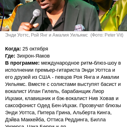
Энди Уоттс, Рой Янг и Амалия Уильямс 
(
Фото: Peter Vit
)
Когда: 
Где: 
В программе: 
международное ритм-блюз-шоу в 
исполнении премьер-гитариста Энди Уоттса и 
его друзей из США - певцов Роя Янга и Амалии 
Уильямс. Вместе с солистами выступят басист и 
вокалист Илан Гилель, барабанщик Лиор 
Ицхаки, клавишник и бэк-вокалист Нив Ховав и 
саксофонист Одед Бен-Ицхак. Прозвучат блюзы 
Энди Уоттса, Питера Грина, Альберта Кинга, 
Дэйва Маккейба, Оттиса Реддинга, Билла 