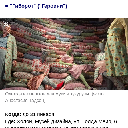
■ "Гиборот" ("Героини")
Одежда из мешков для муки и кукурузы 
(
Фото: 
Анастасия Тадсон
)
Когда: 
Где: