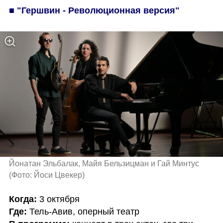
■ "Гершвин - Революционная версия" 
Йонатан Эльбалак, Майя Бельзицман и Гай Минтус 
(
Фото: Йоси Цвекер
)
Когда: 
Где: 