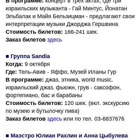
В программе: 
концерт в трех актах, где три 
израильских музыканта - Гай Минтус, Йонатан 
Эльбалак и Майя Бельзицман - предлагают свои 
Стоимость билетов: 
Заказ билетов
здесь
■ Группа Sandia
Когда:
Где:
В программе:
 джаз, этника, world music, 
израильский джаз, фьюжн, грув - саксофон, 
Стоимость билетов:
 120 шек. (вкл. экскурсию 
Заказ билетов
здесь
 или по тел. 03-6837676
■ Маэстро Юлиан Рахлин и Анна Цыбулева 