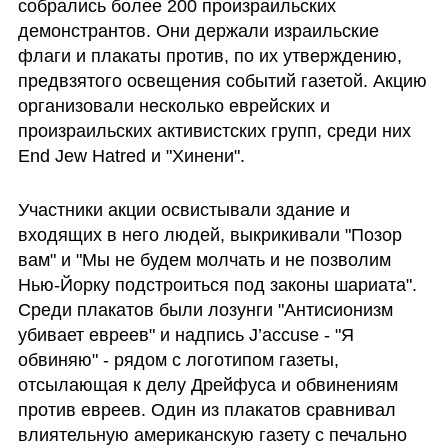
собрались более 200 произраильских 
демонстрантов. Они держали израильские 
флаги и плакаты против, по их утверждению, 
предвзятого освещения событий газетой. Акцию 
организовали несколько еврейских и 
произраильских активистских групп, среди них 
End Jew Hatred и "Хинени".
Участники акции освистывали здание и 
входящих в него людей, выкрикивали "Позор 
вам" и "Мы не будем молчать и не позволим 
Нью-Йорку подстроиться под законы шариата". 
Среди плакатов были лозунги "Антисионизм 
убивает евреев" и надпись J’accuse - "Я 
обвиняю" - рядом с логотипом газеты, 
отсылающая к делу Дрейфуса и обвинениям 
против евреев. Один из плакатов сравнивал 
влиятельную американскую газету с печально 