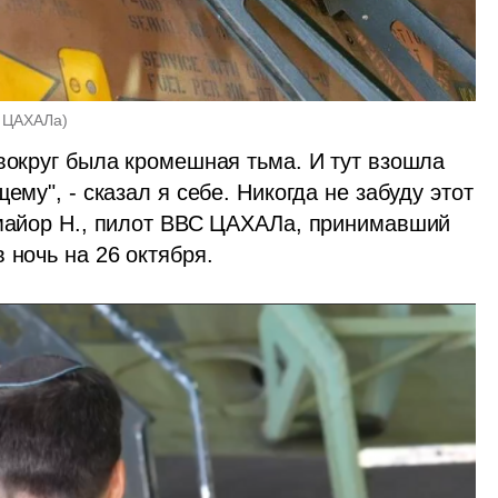
а ЦАХАЛа
)
вокруг была кромешная тьма. И тут взошла 
ему", - сказал я себе. Никогда не забуду этот 
майор Н., пилот ВВС ЦАХАЛа, принимавший 
в ночь на 26 октября.