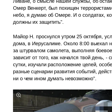
Ливане, о смысле нашей службы, об остаю
Омер Венкерт, был похищен террористами.
небо, я думаю об Омере. И о солдатах, ко
должны их защитить".
Майор Н. проснулся утром 25 октября, ус
дома, в Иерусалиме. Около 8:00 выехал на
за штурвалом самолета, выполняя боевое 
зависит от того, как начался твой день, - 
сутки, изучали расположение целей, особ
разные сценарии развития событий, действ
ни о чем ином думать невозможно".