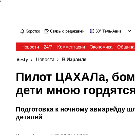
'
Коротко
Связь с редакцией
30
°
Тель-Авив
Новости
24/7
Комментарии
Экономика
Община
Vesty
Новости
В Израиле
Пилот ЦАХАЛа, бом
дети мною гордятс
Подготовка к ночному авиарейду шл
деталей