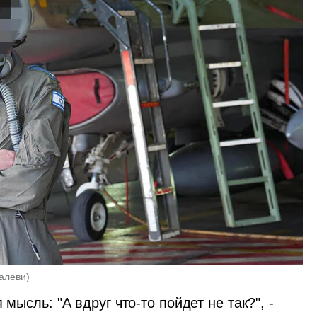
алеви
)
мысль: "А вдруг что-то пойдет не так?", - 