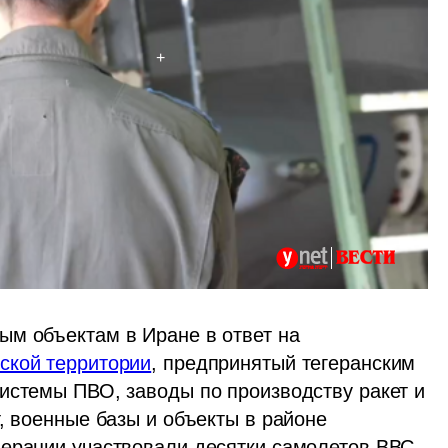
Напомним, Израиль нанес удары по военным объектам в Иране в ответ на 
ской территории
, предпринятый тегеранским 
истемы ПВО, заводы по производству ракет и 
, военные базы и объекты в районе 
ерации участвовали десятки самолетов ВВС 