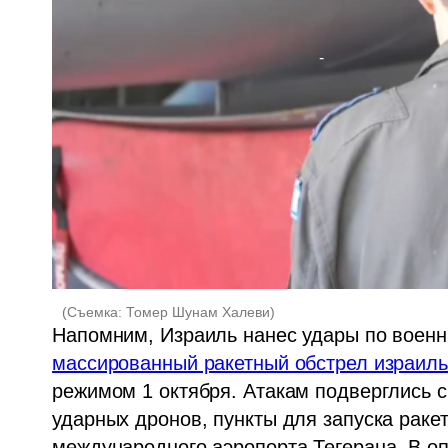
(
Съемка: Томер Шунам Халеви
)
массированный ракетный обстрел израиль
режимом 1 октября. Атакам подверглись с
ударных дронов, пункты для запуска ракет
международного аэропорта Тегерана. В оп