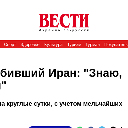
Спорт
Здоровье
Культура
Туризм
Гурман
Покупатель
бивший Иран: "Знаю,
я"
а круглые сутки, с учетом мельчайших