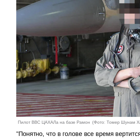
Пилот ВВС ЦАХАЛа на базе Рамон 
(
Фото: Томер Шунам Х
"Понятно, что в голове все время вертится 