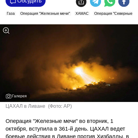
Обсудить
Газа
Операция "Железные мечи"
ХАМАС
Операция "Северные ст
Галерея
ЦАХАЛ в Ливане 
(
Фото: АР
)
Операция "Железные мечи" во вторник, 1 
октября, вступила в 361-й день. ЦАХАЛ ведет 
боевые действия в Ливане против Хизбаллы, в 