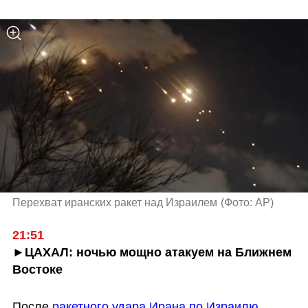
Перехват иранских ракет над Израилем
(
Фото: AP
)
21:51
►ЦАХАЛ: ночью мощно атакуем на Ближнем 
Востоке
После 
ракетного удара Ирана по Израилю