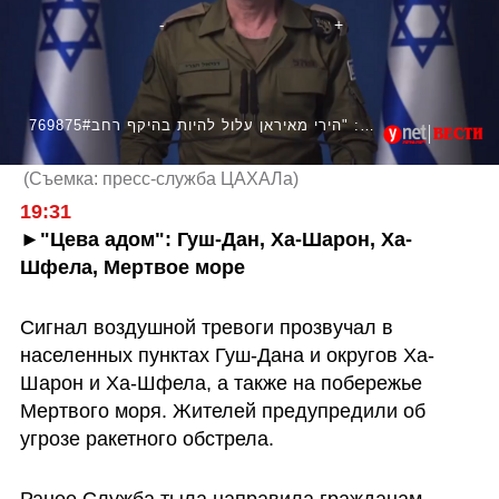
769875#דובר צה"ל: "הירי מאיראן עלול להיות בהיקף רחב"
(
Съемка: пресс-служба ЦАХАЛа
)
19:31
►"Цева адом": Гуш-Дан, Ха-Шарон, Ха-
Шфела, Мертвое море
Сигнал воздушной тревоги прозвучал в 
населенных пунктах Гуш-Дана и округов Ха-
Шарон и Ха-Шфела, а также на побережье 
Мертвого моря. Жителей предупредили об 
угрозе ракетного обстрела.
Ранее Служба тыла направила гражданам 