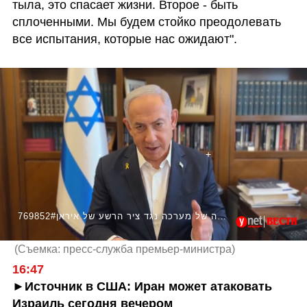
тыла, это спасает жизни. Второе - быть 
сплоченными. Мы будем стойко преодолевать 
все испытания, которые нас ожидают".
769852#נתניהו: "אנחנו בעיצומה של מערכה נגד ציר הרשע של איראן"
(
Съемка: пресс-служба премьер-министра
)
16:47
►Источник в США: Иран может атаковать 
Израиль сегодня вечером