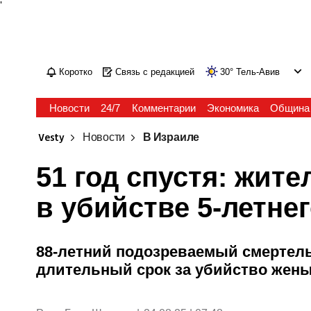
'
Коротко
Связь с редакцией
30
°
Тель-Авив
Новости
24/7
Комментарии
Экономика
Община
Vesty
Новости
В Израиле
51 год спустя: жит
в убийстве 5-летне
88-летний подозреваемый смертель
длительный срок за убийство жен