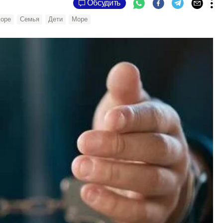
Обсудить
море
Семья
Дети
Море