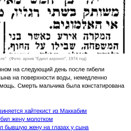
те"  
(
Фото: архив "Едиот ахронот", 1974 год
)
нном на следующий день после гибели 
сына на поверхности воды, немедленно 
омощь. Смерть мальчика была констатирована 
виняется хайтекист из Маккабим
убил жену молотком
ил бывшую жену на глазах у сына