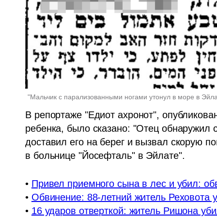
"Мальчик с парализованными ногами утонул в море в Эйла
В репортаже "Едиот ахронот", опубликова
ребенка, было сказано: "Отец обнаружил 
доставил его на берег и вызвал скорую п
в больнице "Йосефталь" в Эйлате".
• 
Привел приемного сына в лес и убил: об
• 
Обвинение: 88-летний житель Реховота 
• 
16 ударов отверткой: житель Ришона уб