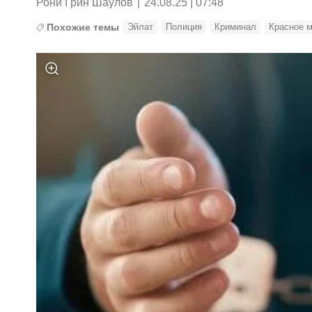
Рони Грин Шаулов
|
24.08.25 | 07:48
Похожие темы
Эйлат
Полиция
Криминал
Красное 