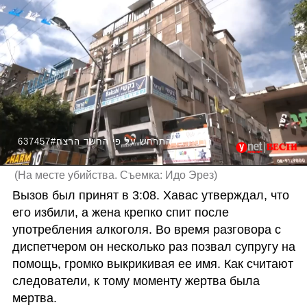
637457#הבניין בו התרחש על פי החשד הרצח
(
На месте убийства. Съемка: Идо Эрез
)
Вызов был принят в 3:08. Хавас утверждал, что 
его избили, а жена крепко спит после 
употребления алкоголя. Во время разговора с 
диспетчером он несколько раз позвал супругу на 
помощь, громко выкрикивая ее имя. Как считают 
следователи, к тому моменту жертва была 
мертва.