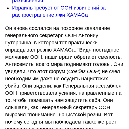
разъяснения
Израиль требует от ООН извинений за 
распространение лжи ХАМАСа
Он вновь сослался на позорное заявление 
генерального секретаря ООН Антониу 
Гутерриша, в котором тот практически 
оправдывал резню ХАМАСа: "Видя постыдное 
молчание ООН, наши враги обретают смелость. 
Антисемиты всего мира поднимают головы. Они 
увидели, что этот форум (
Совбез ООН
) не счел 
необходимым даже не осудить нацистских 
убийц. Они видели, как Генеральная ассамблея 
ООН приветствовала усилия, направленные на 
то, чтобы помешать нам защитить себя. Они 
слышали, как Генеральный секретарь ООН 
выразил "понимание" нацистской резни. Вот 
почему сегодня мы наблюдаем также же рост 
ненависти к евреям, как во времена 