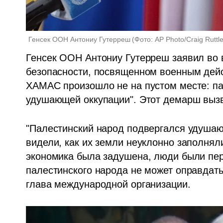
Генсек ООН Антониу Гутерреш
(
Фото: AP Photo/Craig Ruttl
Генсек ООН Антониу Гутерреш заявил во в
безопасности, посвященном военным дейст
ХАМАС произошло не на пустом месте: пал
удушающей оккупации". Этот демарш выз
"Палестинский народ подвергался удушающ
видели, как их земли неуклонно заполнял
экономика была задушена, люди были пер
палестинского народа не может оправдат
глава международной организации.