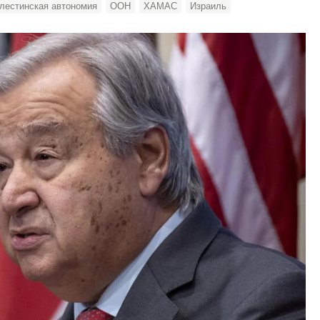
лестинская автономия
ООН
ХАМАС
Израиль