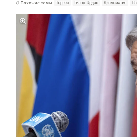
Похожие темы
Террор
Гилад Эрдан
Дипломатия
Па