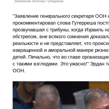
Заявление Антониу Гутерреша
"Заявление генерального секретаря ООН с
прокомментировал слова Гутерреша постп
прозвучавшая с трибуны, когда Израиль н
обстрелом, вне всякого сомнения доказала
реальности и не представляет, что происх
извращенной и аморальной манере резню
детей. Печально, что во главе организаци
с такими взглядами. Это ужасно!" Эрдан т
ООН.