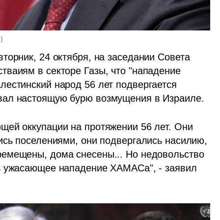
e
)
торник, 24 октября, на заседании Совета 
ваиям в секторе Газы, что "нападение 
естинский народ 56 лет подвергается 
вал настоящую бурю возмущения в Израиле.
ей оккупации на протяжении 56 лет. Они 
ись поселениями, они подвергались насилию, 
емещены, дома снесены... Но недовольство 
ь ужасающее нападение ХАМАСа", - заявил 