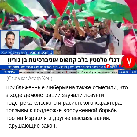
591835#דגלי פלסטין בלב הקמפוס: ריאיון עם ראש עיריית באר שבע
(
Съемка: Асаф Хен
)
Приближенные Либермана также отметили, что 
в ходе демонстрации звучали лозунги 
подстрекательского и расистского характера, 
призывы к поддержке вооруженной борьбы 
против Израиля и другие высказывания, 
нарушающие закон.