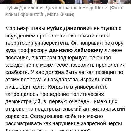
Рубик Данилович. Демонстрация в Беэр-Шеве 
(
Фото: 
Хаим Горенштейн, Моти Кимхи
)
Мэр Беэр-Шевы 
Рубик Данилович
 выступил с 
осуждением пропалестинского митинга на 
территории университета. Он направил ректору 
вуза профессору 
Даниэлю Хаймовичу
 личное 
послание, в котором подчеркнул: "Учебное 
заведение не может себе позволить проявления 
слабости. У вас должна быть четкая позиция по 
этому вопросу. У Государства Израиль есть 
лишь один флаг. Когда-то в университете 
запрещалось проведение политических 
демонстраций, в  первую очередь - имеющих 
откровенно подстрекательский антиизраильский 
характер. Сегодняшние события можно 
рассматривать как нарушение запретной черты. 
Должен вам сказать - мне стыдно".