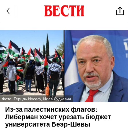
Фото: Герцль Йосеф, Йоав Дудкевич
Из-за палестинских флагов:
Либерман хочет урезать бюджет
университета Беэр-Шевы