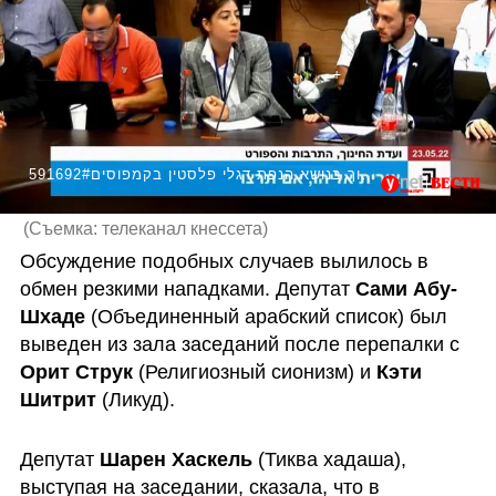
591692#דיון סוער בועדת החינוך בנושא הנפת דגלי פלסטין בקמפוסים
(
Съемка: телеканал кнессета
)
Обсуждение подобных случаев вылилось в 
обмен резкими нападками. Депутат 
Сами Абу-
Шхаде
 (Объединенный арабский список) был 
выведен из зала заседаний после перепалки с 
Орит Струк
 (Религиозный сионизм) и 
Кэти 
Шитрит
 (Ликуд). 
Депутат 
Шарен Хаскель
 (Тиква хадаша), 
выступая на заседании, сказала, что в 