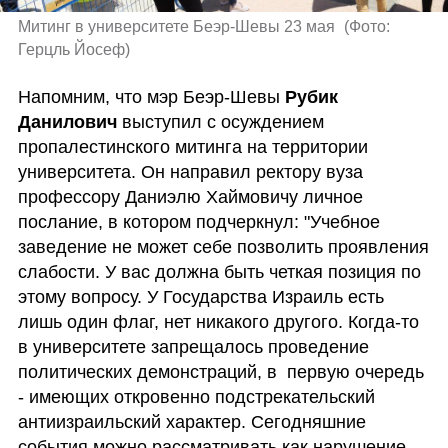
Митинг в университете Беэр-Шевы 23 мая 
(
Фото: 
Герцль Йосеф
)
Напомним, что мэр Беэр-Шевы 
Рубик 
Данилович
 выступил с осуждением 
пропалестинского митинга на территории 
университета. Он направил ректору вуза 
профессору Даниэлю Хаймовичу личное 
послание, в котором подчеркнул: "Учебное 
заведение не может себе позволить проявления 
слабости. У вас должна быть четкая позиция по 
этому вопросу. У Государства Израиль есть 
лишь один флаг, нет никакого другого. Когда-то 
в университете запрещалось проведение 
политических демонстраций, в  первую очередь 
- имеющих откровенно подстрекательский 
антиизраильский характер. Сегодняшние 
события можно рассматривать как нарушение 