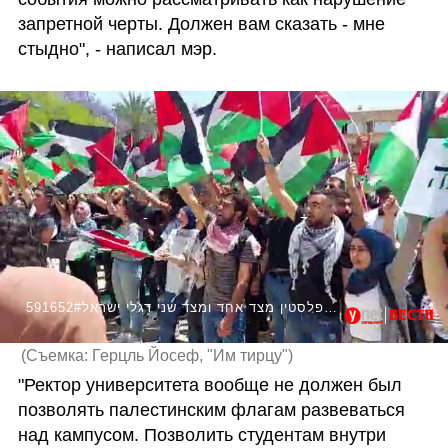
запретной черты. Должен вам сказать - мне 
стыдно", - написал мэр.
591652#מחאה באוניברסיטת בן גוריון: דגלי פלסטין מצד אחד ומצד שני דגלי ישראל
(
Съемка: Герцль Йосеф, "Им тирцу"
)
"Ректор университета вообще не должен был 
позволять палестинским флагам развеваться 
над кампусом. Позволить студентам внутри 