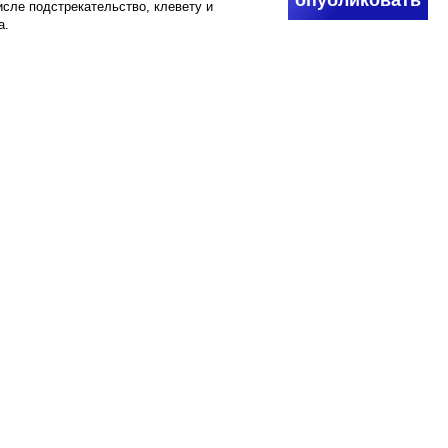
опубликовать
числе подстрекательство, клевету и
а.