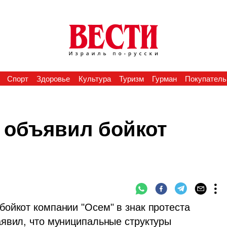
Спорт
Здоровье
Культура
Туризм
Гурман
Покупатель
 объявил бойкот
ойкот компании "Осем" в знак протеста 
аявил, что муниципальные структуры 