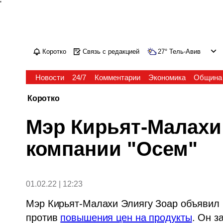
'
Коротко
Связь с редакцией
27
°
Тель-Авив
Новости
24/7
Комментарии
Экономика
Община
Коротко
Мэр Кирьят-Малахи
компании "Осем"
01.02.22 | 12:23
Мэр Кирьят-Малахи Элиягу Зоар объявил б
против 
повышения цен на продукты
. Он з