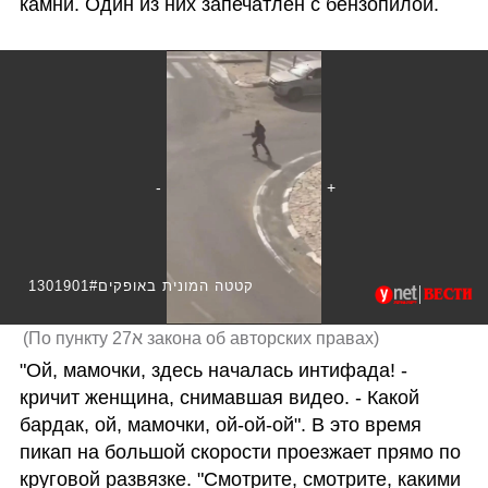
камни. Один из них запечатлен с бензопилой. 
1301901#קטטה המונית באופקים
(
По пункту 27א закона об авторских правах
)
"Ой, мамочки, здесь началась интифада! - 
кричит женщина, снимавшая видео. - Какой 
бардак, ой, мамочки, ой-ой-ой". В это время 
пикап на большой скорости проезжает прямо по 
круговой развязке. "Смотрите, смотрите, какими 