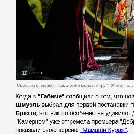
Галерея
Сцена из спектакля "Кавказский меловой круг" 
(
Фото: Гал
Когда в 
"Габиме"
 сообщили о том, что но
Шмуэль
 выбрал для первой постановки 
"
Брехта
, это никого особенно не удивило. 
"Камерном" уже отгремела премьера "Добро
показали свою версию 
"Мамаши Кураж"
.  