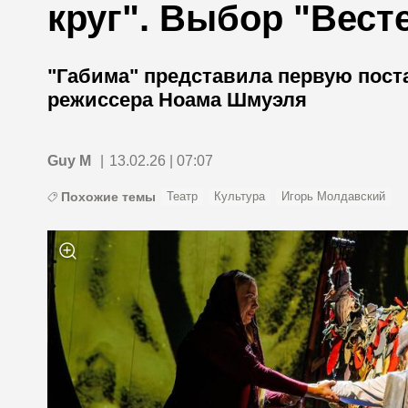
круг". Выбор "Вест
"Габима" представила первую поста
режиссера Ноама Шмуэля
Guy M
|
13.02.26 | 07:07
Похожие темы
Театр
Культура
Игорь Молдавский