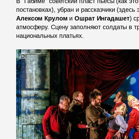
В "Габиме" советский пласт пьесы (как эт
Алексом Крулом
 и 
Ошрат Ингадашет
) с
атмосферу. Сцену заполняют солдаты в тр
национальных платьях. 