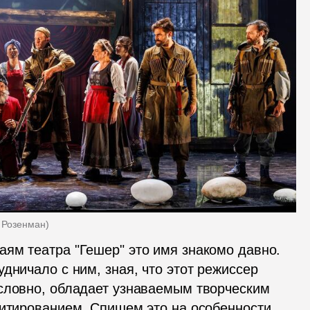
ь Розенман
)
ям театра "Гешер" это имя знакомо давно. 
дничало с ним, зная, что этот режиссер 
словно, обладает узнаваемым творческим 
цитированием. Спишем это на особенности 