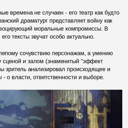
ые времена не случаен - его театр как будто 
анский драматург представляет войну как 
воцирующий моральные компромиссы. В 
го тексты звучат особо актуально. 
слепому сочувствию персонажам, а умению 
 сценой и залом (знаменитый "эффект 
бы зритель анализировал происходящее и 
- о власти, ответственности и выборе.