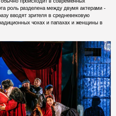
о обычно происходит в современных 
постановках), убран и рассказчики (здесь эта роль разделена между двумя актерами - 
разу вводят зрителя в средневековую 
адиционных чохах и папахах и женщины в 