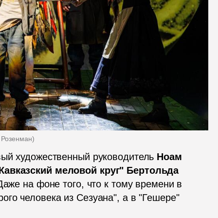
ь Розенман
)
вый художественный руководитель 
Ноам 
Кавказский меловой круг" Бертольда 
Даже на фоне того, что к тому времени в 
го человека из Сезуана", а в "Гешере" 