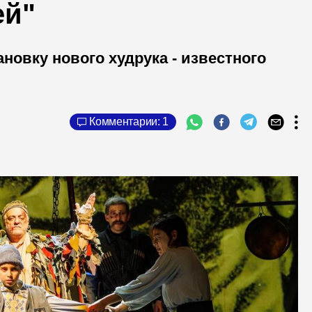
ей"
новку нового худрука - известного
Комментарии: 1