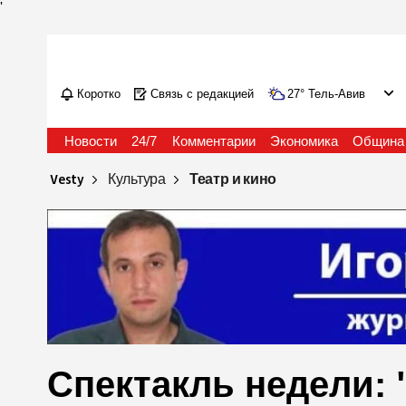
'
Коротко
Связь с редакцией
27
°
Тель-Авив
Новости
24/7
Комментарии
Экономика
Община
Vesty
Культура
Театр и кино
Спектакль недели: 