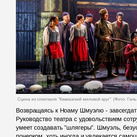
Сцена из спектакля "Кавказский меловой круг" 
(
Фото: Гал
Возвращаясь к Ноаму Шмуэлю - завсегдата
Руководство театра с удовольствием сотру
умеет создавать "шлягеры". Шмуэль, безу
почерком, хоть иногда и увлекается само