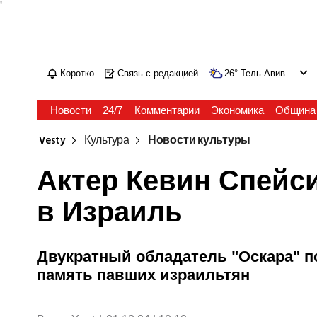
'
Коротко
Связь с редакцией
26
°
Тель-Авив
Новости
24/7
Комментарии
Экономика
Община
Vesty
Культура
Новости культуры
Актер Кевин Спейс
в Израиль
Двукратный обладатель "Оскара" п
память павших израильтян