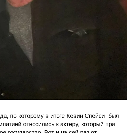
да, по которому в итоге Кевин Спейси  был 
патией относились к актеру, который при 
государство. Вот и на сей раз от 