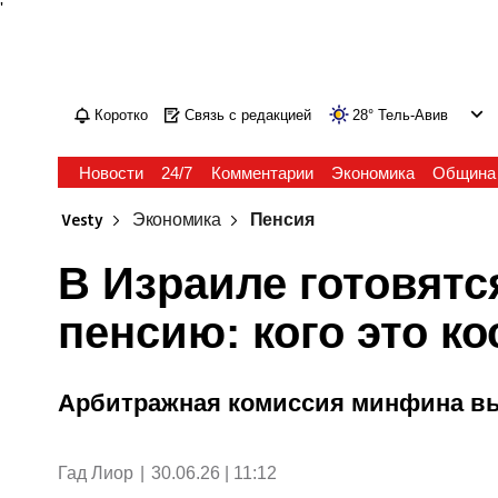
'
Коротко
Связь с редакцией
28
°
Тель-Авив
Новости
24/7
Комментарии
Экономика
Община
Vesty
Экономика
Пенсия
В Израиле готовятс
пенсию: кого это ко
Арбитражная комиссия минфина вы
Гад Лиор
|
30.06.26 | 11:12