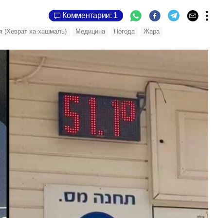
Комментарии: 1
я (Хеврат ха-хашмаль)
Медицина
Погода
Жара