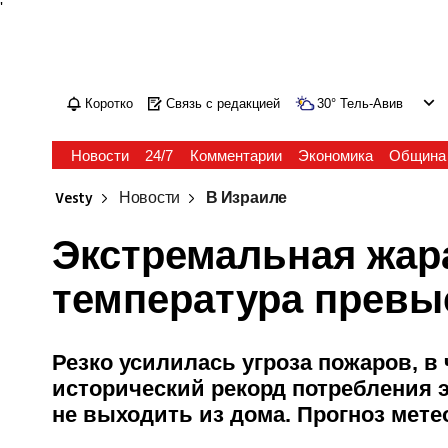
'
Коротко
Связь с редакцией
30
°
Тель-Авив
Новости
24/7
Комментарии
Экономика
Община
Vesty
Новости
В Израиле
Экстремальная жара
температура превы
Резко усилилась угроза пожаров, в
исторический рекорд потребления 
не выходить из дома. Прогноз ме