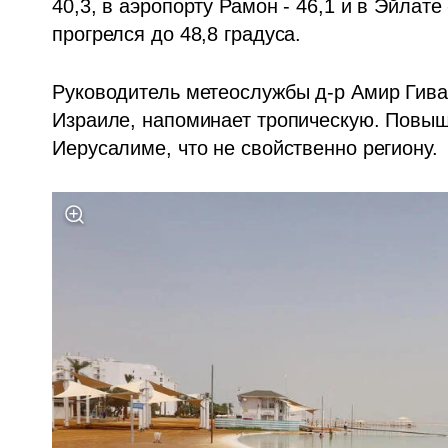
40,3, в аэропорту Рамон - 46,1 и в Эйлате 
прогрелся до 48,8 градуса.
Руководитель метеослужбы д-р Амир Гиват
Израиле, напоминает тропическую. Повыш
Иерусалиме, что не свойственно региону. 