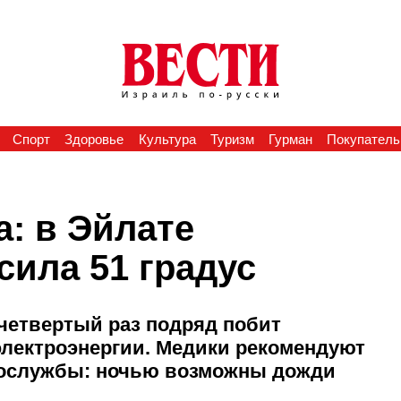
Спорт
Здоровье
Культура
Туризм
Гурман
Покупатель
: в Эйлате
сила 51 градус
 четвертый раз подряд побит
электроэнергии. Медики рекомендуют
теослужбы: ночью возможны дожди