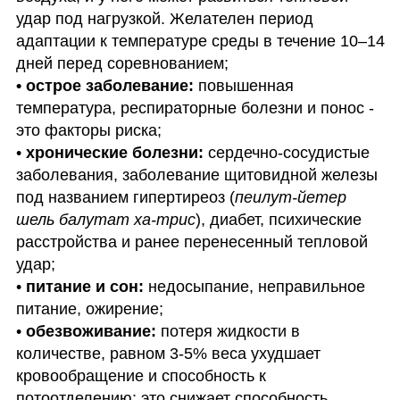
удар под нагрузкой. Желателен период 
адаптации к температуре среды в течение 10–14 
• острое заболевание:
 повышенная 
температура, респираторные болезни и понос - 
это факторы риска;

• 
хронические болезни:
 сердечно-сосудистые 
заболевания, заболевание щитовидной железы 
под названием гипертиреоз (
пеилут-йетер 
шель балутат ха-трис
), диабет, психические 
расстройства и ранее перенесенный тепловой 
удар;

• 
питание и сон:
 недосыпание, неправильное 
питание, ожирение;

• 
обезвоживание:
 потеря жидкости в 
количестве, равном 3-5% веса ухудшает 
кровообращение и способность к 
потоотделению: это снижает способность 