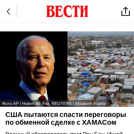
Фото:АР / Hatem Ali, File, REUTERS / Elizabeth Frantz
США пытаются спасти переговоры
по обменной сделке с ХАМАСом