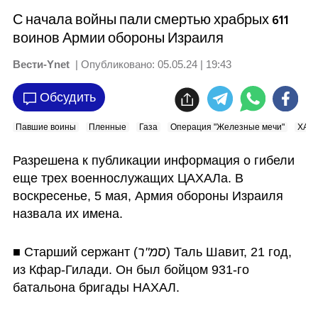
С начала войны пали смертью храбрых 611
воинов Армии обороны Израиля
Вести-Ynet
| Опубликовано:
05.05.24 | 19:43
Обсудить
Павшие воины
Пленные
Газа
Операция "Железные мечи"
ХАМ
Разрешена к публикации информация о гибели 
еще трех военнослужащих ЦАХАЛа. В 
воскресенье, 5 мая, Армия обороны Израиля 
назвала их имена.
■ Старший сержант (
סמ"ר
) Таль Шавит, 21 год, 
из Кфар-Гилади. Он был бойцом 931-го 
батальона бригады НАХАЛ. 