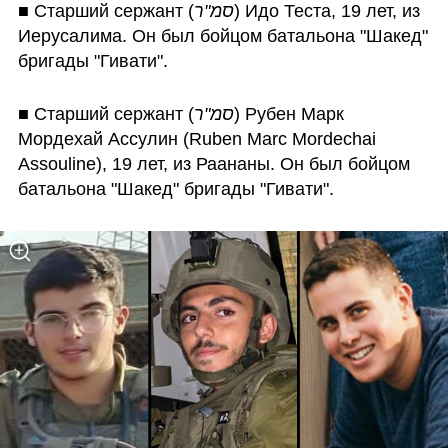
■ Старший сержант (
סמ"ר
) Идо Теста, 19 лет, из 
Иерусалима. Он был бойцом батальона "Шакед" 
бригады "Гивати".
■ Старший сержант (
סמ"ר
) Рубен Марк 
Мордехай Ассулин (Ruben Marc Mordechai 
Assouline), 19 лет, из Раананы. Он был бойцом 
батальона "Шакед" бригады "Гивати".