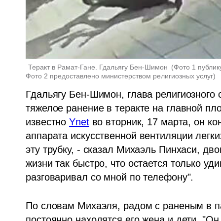
Теракт в Рамат-Гане. Гдальягу Бен-Шимон 
(
Фото 1 публику
Фото 2 предоставлено министерством религиозных услуг
)
Гдальягу Бен-Шимон, глава религиозного 
тяжелое ранение в теракте на главной пло
известно 
Ynet
 во вторник, 17 марта, он к
аппарата искусственной вентиляции легких
эту трубку, - сказал Михаэль Пинхаси, дв
жизни так быстро, что остается только уди
разговаривал со мной по телефону". 
По словам Михаэля, радом с раненым в па
постоянно находятся его жена и дети. "Он