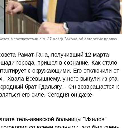
ется в соответствии с п. 27 алеф Закона об авторских правах. 
совета Рамат-Гана, получивший 12 марта 
щади города, пришел в сознание. Как стало 
онтактирует с окружающими. Его отключили от 
. "Хвала Всевышнему, у него вынули из рта 
оюродный брат Гдальягу. - Он возвращается к 
вляться его силе. Сегодня он даже 
лате тель-авивской больницы "Ихилов" 
 поговорил со всеми родными, это был очень 