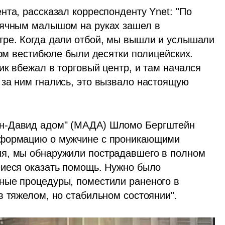
та, рассказал корреспонденту Ynet: "По 
сячным малышом на руках зашел в 
тре. Когда дали отбой, мы вышли и услышали 
ном вестибюле были десятки полицейских. 
к вбежал в торговый центр, и там начался 
за ним гнались, это вызвало настоящую 
н-Давид адом" (МАДА) Шломо Бергштейн 
нформацию о мужчине с проникающими 
я, мы обнаружили пострадавшего в полном 
иеся оказать помощь. Нужно было 
ные процедуры, поместили раненого в 
в тяжелом, но стабильном состоянии".