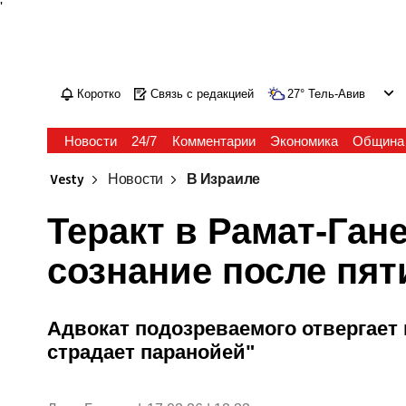
'
Коротко
Связь с редакцией
27
°
Тель-Авив
Новости
24/7
Комментарии
Экономика
Община
Vesty
Новости
В Израиле
Теракт в Рамат-Ган
сознание после пят
Адвокат подозреваемого отвергает
страдает паранойей"