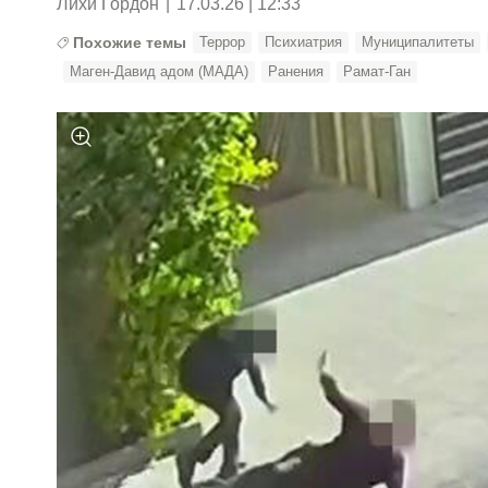
Лихи Гордон
|
17.03.26 | 12:33
Похожие темы
Террор
Психиатрия
Муниципалитеты
Маген-Давид адом (МАДА)
Ранения
Рамат-Ган