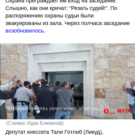
Охрана преграждает им вход на заседание. 
Слышно, как они кричат: "Резать судей!". По 
распоряжению охраны судьи были 
эвакуированы из зала. Через полчаса заседание 
возобновилось
.
1315395#דרמה בדיון בבג"ץ: אזרחים ניסו להיכנס לאולם, השידור הופסק בפתאומיות
(
Схемка: Идан Блюмхоф
)
Депутат кнессета Тали Готлиб (Ликуд), 