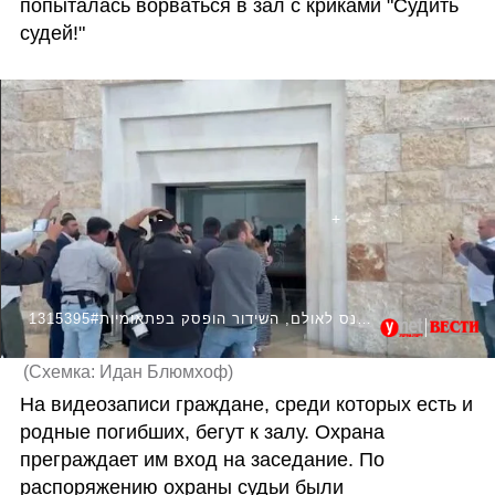
попыталась ворваться в зал с криками "Судить 
судей!"
1315395#דרמה בדיון בבג"ץ: אזרחים ניסו להיכנס לאולם, השידור הופסק בפתאומיות
(
Схемка: Идан Блюмхоф
)
На видеозаписи граждане, среди которых есть и 
родные погибших, бегут к залу. Охрана 
преграждает им вход на заседание. По 
распоряжению охраны судьи были 