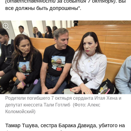
(ответственности за события 7 октября)
. Вы 
все должны быть допрошены".
Родители погибшего 7 октяьря серданта Итая Хена и 
депутат кнессета Тали Готлиб 
(
Фото: Алекс 
Коломойский
)
Тамар Тшува, сестра Барака Давида, убитого на 