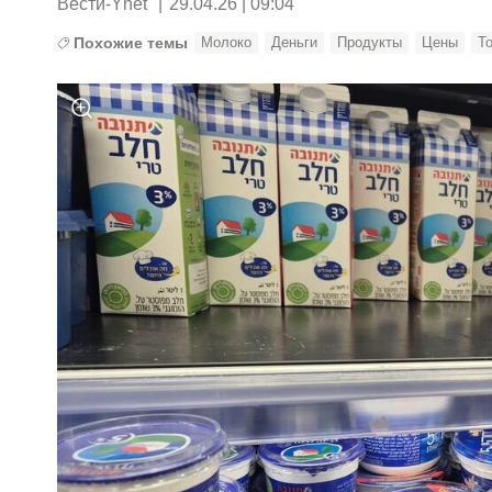
Вести-Ynet
|
29.04.26 | 09:04
Похожие темы
Молоко
Деньги
Продукты
Цены
Т