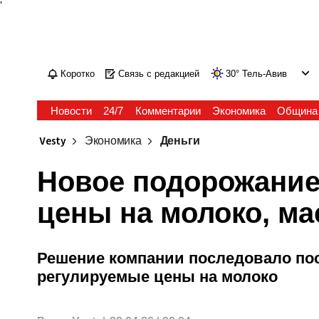
'
Коротко
Связь с редакцией
30
°
Тель-Авив
Новости
24/7
Комментарии
Экономика
Община
Vesty
Экономика
Деньги
Новое подорожание
цены на молоко, м
Решение компании последовало посл
регулируемые цены на молоко