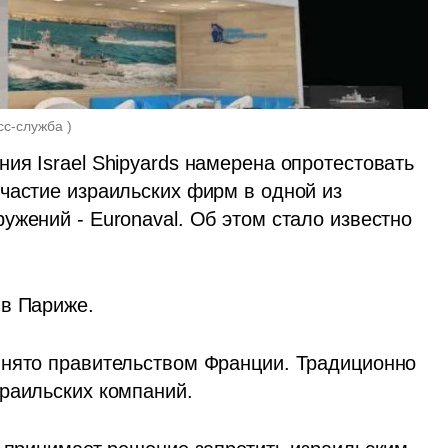
сс-служба 
)
я Israel Shipyards намерена опротестовать 
частие израильских фирм в одной из 
жений - Euronaval. Об этом стало известно 
 в Париже.
инято правительством Франции. Традиционно 
раильских компаний.   