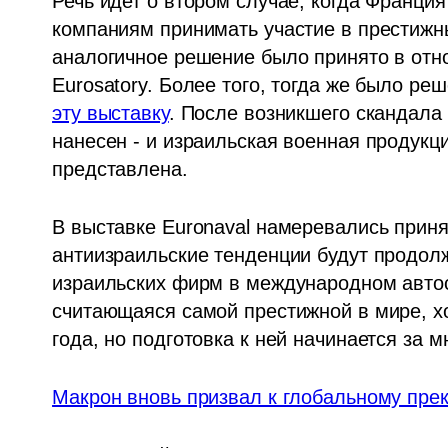
Речь идет о втором случае, когда Франци
компаниям принимать участие в престижны
аналогичное решение было принято в отно
Eurosatory. Более того, тогда же было ре
эту выставку
. После возникшего скандала
нанесен - и израильская военная продукци
представлена.
В выставке Euronaval намеревались принят
антиизраильские тенденции будут продолж
израильских фирм в международном автоса
считающаяся самой престижной в мире, хо
года, но подготовка к ней начинается за м
Макрон вновь призвал к глобальному пр