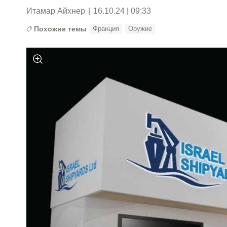
Итамар Айхнер
|
16.10.24 | 09:33
Похожие темы
Франция
Оружие