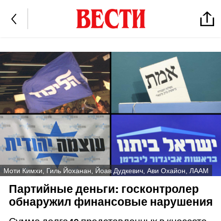
Моти Кимхи, Гиль Йоханан, Йоав Дудкевич, Ави Охайон, ЛААМ
Партийные деньги: госконтролер
обнаружил финансовые нарушения