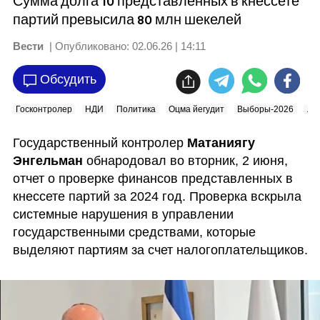
Сумма долга 10 представленных в кнессете
партий превысила 80 млн шекелей
Вести
| Опубликовано:
02.06.26 | 14:11
Обсудить
Госконтролер
НДИ
Политика
Оцма йегудит
Выборы-2026
Ли
Государственный контролер 
Матаниягу 
Энгельман
 обнародовал во вторник, 2 июня, 
отчет о проверке финансов представленных в 
кнессете партий за 2024 год. Проверка вскрыла 
системные нарушения в управлении 
государственными средствами, которые 
выделяют партиям за счет налогоплательщиков.