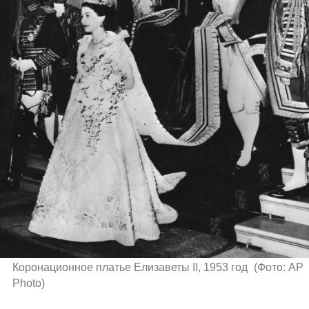
Коронационное платье Елизаветы II, 1953 год 
(
Фото: AP 
Photo
)