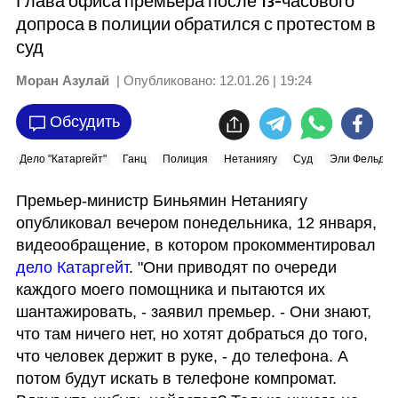
Глава офиса премьера после 13-часового
допроса в полиции обратился с протестом в
суд
Моран Азулай
| Опубликовано:
12.01.26 | 19:24
Обсудить
Дело "Катаргейт"
Ганц
Полиция
Нетаниягу
Суд
Эли Фельдш
Премьер-министр Биньямин Нетаниягу 
опубликовал вечером понедельника, 12 января, 
видеообращение, в котором прокомментировал 
дело Катаргейт
. "Они приводят по очереди 
каждого моего помощника и пытаются их 
шантажировать, - заявил премьер. - Они знают, 
что там ничего нет, но хотят добраться до того, 
что человек держит в руке, - до телефона. А 
потом будут искать в телефоне компромат. 