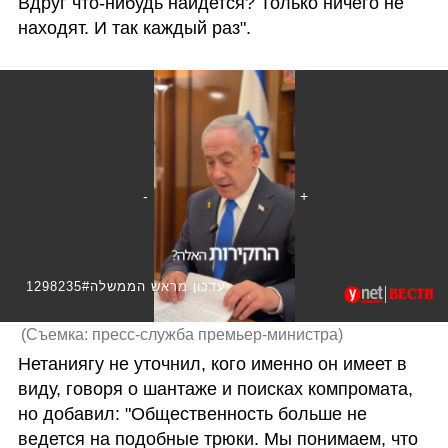
Вдруг что-нибудь найдется? Только ничего не 
находят. И так каждый раз".
1298235#עדכון מראש הממשלה
(
Съемка: пресс-служба премьер-министра
)
Нетаниягу не уточнил, кого именно он имеет в 
виду, говоря о шантаже и поисках компромата, 
но добавил: "Общественность больше не 
ведется на подобные трюки. Мы понимаем, что 