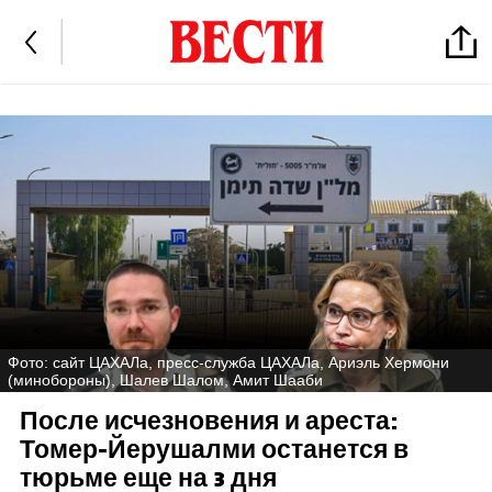
Фото: сайт ЦАХАЛа, пресс-служба ЦАХАЛа, Ариэль Хермони
(минобороны), Шалев Шалом, Амит Шааби
После исчезновения и ареста:
Томер-Йерушалми останется в
тюрьме еще на 3 дня