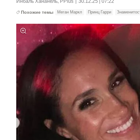
Инбаль Хананель, PPlus
|
30.12.25 | 07:22
Похожие темы
Меган Маркл
Принц Гарри
Знаменитос