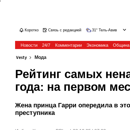
'
Коротко
Связь с редакцией
31
°
Тель-Авив
Новости
24/7
Комментарии
Экономика
Община
Vesty
Мода
Рейтинг самых нен
года: на первом мес
Жена принца Гарри опередила в это
преступника