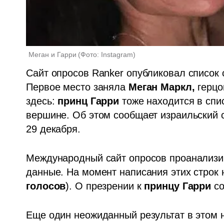
Меган и Гарри
(
Фото: Instagram
)
Сайт опросов Ranker опубликовал список 
Первое место заняла 
Меган Маркл,
 герцо
здесь: 
принц Гарри 
тоже находится в спис
вершине. Об этом сообщает израильский са
29 декабря.
Международный сайт опросов проанализир
данные. На момент написания этих строк 
голосов
). О презрении к 
принцу Гарри
 с
Еще один неожиданный результат в этом н