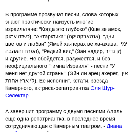
В программе прозвучат песни, слова которых 
знают практически наизусть многие 
израильтяне: "Когда это глубоко" (Кше зе амок, 
כשזה עמוק), "Антарктика" (אנטארקטיקה), "Дни 
цветов и любви" (Ямей ха-перах ве ха-ахава, ימי 
הפרח והאהבה), "Редкий вид" (Зан надир, זן נדיר)  
и другие. Не обойдется, разумеется, и без 
неофициального "гимна Израиля" - песни "У 
меня нет другой страны" (Эйн ли эрец ахерет, אין 
לי ארץ אחרת). Ее исполнит, кстати, звезда 
Камерного, актриса-репатриантка 
Оля Шур-
Селектар
. 
А завершит программу с двумя песнями Аляль 
еще одна репатриантка, в последнее время 
сотрудничающая с Камерным театром, - 
Диана 