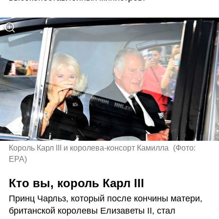
Король Карл III и королева-консорт Камилла 
(
Фото: 
EPA
)
Кто вы, король Карл III
Принц Чарльз, который после кончины матери, 
британской королевы Елизаветы II, стал 