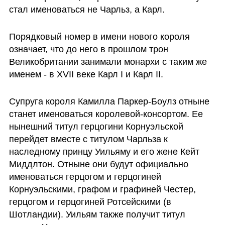
стал именоваться не Чарльз, а Карл.
Порядковый номер в имени нового короля 
означает, что до него в прошлом трон 
Великобритании занимали монархи с таким же 
именем - в XVII веке Карл I и Карл II.
Супруга короля Камилла Паркер-Боулз отныне 
станет именоваться королевой-консортом. Ее 
нынешний титул герцогини Корнуэльской 
перейдет вместе с титулом Чарльза к 
наследному принцу Уильяму и его жене Кейт 
Миддлтон. Отныне они будут официально 
именоваться герцогом и герцогиней 
Корнуэльскими, графом и графиней Честер, 
герцогом и герцогиней Ротсейскими (в 
Шотландии). Уильям также получит титул 