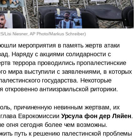
/Lisi Niesner, AP Photo/Markus Schreiber
)
прошли мероприятия в память жертв атаки 
д. Наряду с акциями солидарности с 
тв террора проводились пропалестинские 
о мира выступили с заявлениями, в которых 
алестинского государства. Некоторые 
я откровенно антиизраильской риторики.
боль, причиненную невинным жертвам, их 
 глава Еврокомиссии 
Урсула фон дер Ляйен
. 
 огня сегодня более чем возможны. 
жить путь к решению палестинской проблемы 