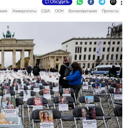
Обсудить
ания
Университеты
США
ООН
Великобритания
Протесты