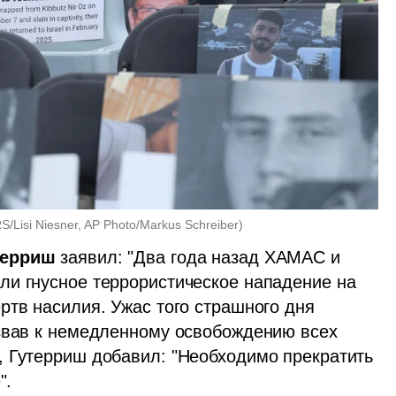
/Lisi Niesner, AP Photo/Markus Schreiber
)
терриш
 заявил: "Два года назад ХАМАС и 
и гнусное террористическое нападение на 
тв насилия. Ужас того страшного дня 
звав к немедленному освобождению всех 
 Гутерриш добавил: "Необходимо прекратить 
".