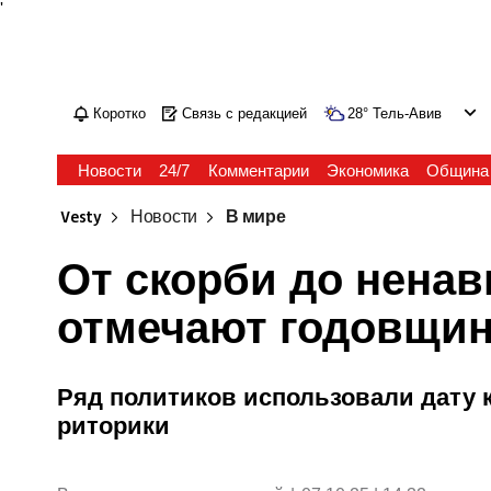
'
Коротко
Связь с редакцией
28
°
Тель-Авив
Новости
24/7
Комментарии
Экономика
Община
Vesty
Новости
В мире
От скорби до ненав
отмечают годовщину
Ряд политиков использовали дату 
риторики