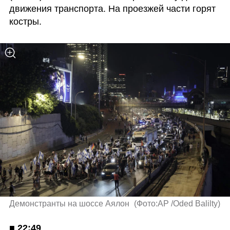
движения транспорта. На проезжей части горят 
костры. 
Демонстранты на шоссе Аялон 
(
Фото:AP /Oded Balilty
)
■ 
22:49
