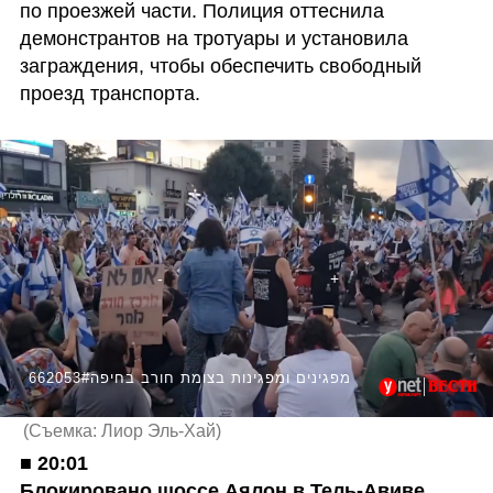
по проезжей части. Полиция оттеснила 
демонстрантов на тротуары и установила 
заграждения, чтобы обеспечить свободный 
проезд транспорта.
662053#מפגינים ומפגינות בצומת חורב בחיפה
(
Съемка: Лиор Эль-Хай
)
■ 
20:01

Блокировано шоссе Аялон в Тель-Авиве