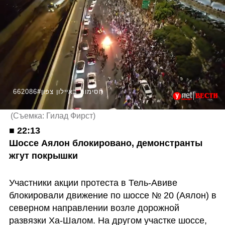
662086#חסימות באיילון צפון
(
Съемка: Гилад Фирст
)
■ 
22:13

Шоссе Аялон блокировано, демонстранты 
жгут покрышки
Участники акции протеста в Тель-Авиве 
блокировали движение по шоссе № 20 (Аялон) в 
северном направлении возле дорожной 
развязки Ха-Шалом. На другом участке шоссе, 