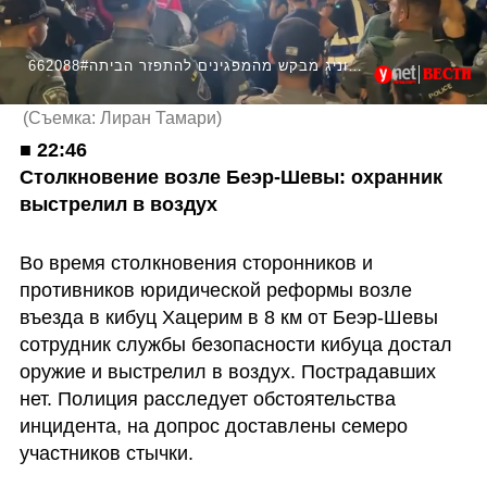
662088#מפקד זרוע במג"ב סנ"צ ברוך הוניג מבקש מהמפגינים להתפזר הביתה
(
Съемка: Лиран Тамари
)
■ 
22:46

Столкновение возле Беэр-Шевы: охранник 
выстрелил в воздух
Во время столкновения сторонников и 
противников юридической реформы возле 
въезда в кибуц Хацерим в 8 км от Беэр-Шевы 
сотрудник службы безопасности кибуца достал 
оружие и выстрелил в воздух. Пострадавших 
нет. Полиция расследует обстоятельства 
инцидента, на допрос доставлены семеро 
участников стычки.