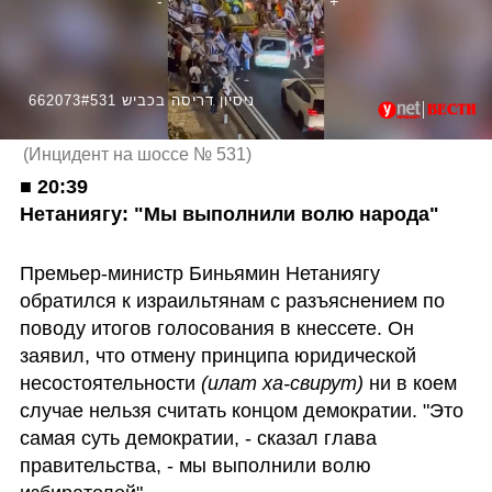
662073#ניסיון דריסה בכביש 531
(
Инцидент на шоссе № 531
)
■ 
20:39

Нетаниягу: "Мы выполнили волю народа"
Премьер-министр Биньямин Нетаниягу 
обратился к израильтянам с разъяснением по 
поводу итогов голосования в кнессете. Он 
заявил, что отмену принципа юридической 
несостоятельности 
(илат ха-свирут)
 ни в коем 
случае нельзя считать концом демократии. "Это 
самая суть демократии, - сказал глава 
правительства, - мы выполнили волю 