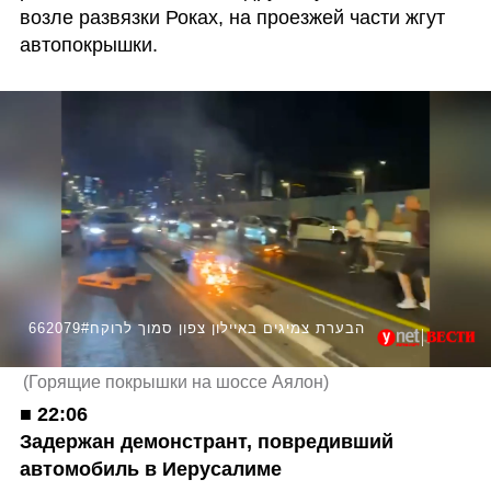
возле развязки Роках, на проезжей части жгут 
автопокрышки.
662079#הבערת צמיגים באיילון צפון סמוך לרוקח
(
Горящие покрышки на шоссе Аялон
)
■ 
22:06

Задержан демонстрант, повредивший 
автомобиль в Иерусалиме