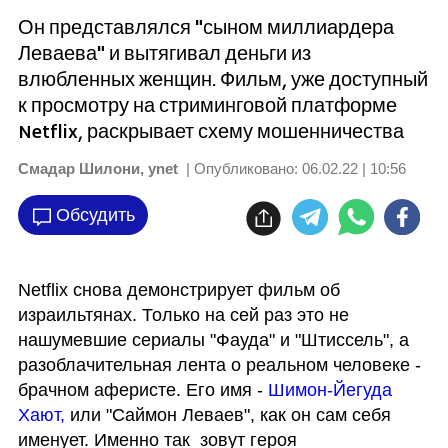
Он представлялся "сыном миллиардера
Леваева" и вытягивал деньги из
влюбленных женщин. Фильм, уже доступный
к просмотру на стриминговой платформе
Netflix, раскрывает схему мошенничества
Cмадар Шилони, ynet
| Опубликовано:
06.02.22 | 10:56
Обсудить
Netflix снова демонстрирует фильм об 
израильтянах. Только на сей раз это не 
нашумевшие сериалы "Фауда" и "Штиссель", а 
разоблачительная лента о реальном человеке - 
брачном аферисте. Его имя - 
Шимон-Йегуда 
Хают,
 или "Саймон Леваев", как он сам себя 
именует. Именно так  зовут героя 