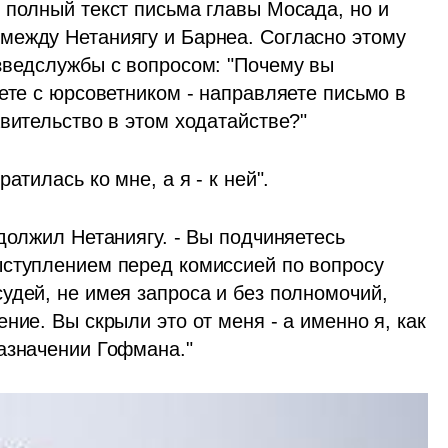
 полный текст письма главы Мосада, но и 
ежду Нетаниягу и Барнеа. Согласно этому 
зведслужбы с вопросом: "Почему вы 
ете с юрсоветником - направляете письмо в 
авительство в этом ходатайстве?"
атилась ко мне, а я - к ней".
должил Нетаниягу. - Вы подчиняетесь 
ступлением перед комиссией по вопросу 
удей, не имея запроса и без полномочий, 
ние. Вы скрыли это от меня - а именно я, как 
азначении Гофмана."