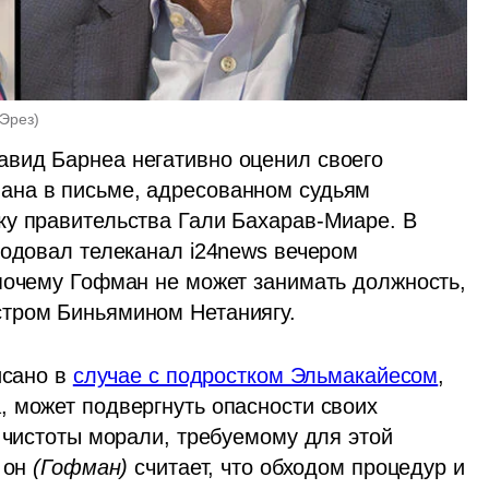
 Эрез
)
вид Барнеа негативно оценил своего 
на в письме, адресованном судьям 
у правительства Гали Бахарав-Миаре. В 
родовал телеканал i24news вечером 
почему Гофман не может занимать должность, 
стром Биньямином Нетаниягу.
сано в 
случае с подростком Эльмакайесом
, 
 может подвергнуть опасности своих 
 чистоты морали, требуемому для этой 
 он 
(Гофман)
 считает, что обходом процедур и 