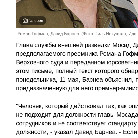
Галерея
Роман Гофман, Давид Барнеа 
(
Фото: Гиль Нехуштан, Идо
Глава службы внешней разведки Мосад Да
предполагаемого преемника Романа Гофма
Верховного суда и переданном юрсоветник
этом письме, полный текст которого обна
понедельника, 11 мая, Барнеа объяснил, 
предназначенную для него премьер-мини
"Человек, который действовал так, как опи
не подходит для должности главы Мосада,
сотрудников и не соответствует стандарту
должности, - указал Давид Барнеа. - Если