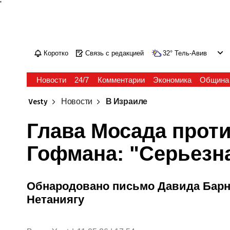
'
Коротко
Связь с редакцией
32
°
Тель-Авив
Новости
24/7
Комментарии
Экономика
Община
Vesty
Новости
В Израиле
Глава Мосада прот
Гофмана: "Серьезн
Обнародовано письмо Давида Барн
Нетаниягу