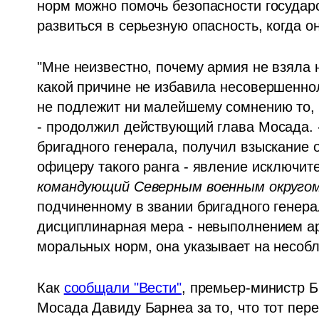
норм можно помочь безопасности государс
развиться в серьезную опасность, когда о
"Мне неизвестно, почему армия не взяла н
какой причине не избавила несовершеннол
не подлежит ни малейшему сомнению то, 
- продолжил действующий глава Мосада. -
бригадного генерала, получил взыскание 
офицеру такого ранга - явление исключит
командующий Северным военным округом
подчиненному в звании бригадного генера
дисциплинарная мера - невыполнением ар
моральных норм, она указывает на несобл
Как 
сообщали "Вести"
, премьер-министр Б
Мосада Давиду Барнеа за то, что тот пер