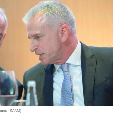
ршом, ЛААМ
)