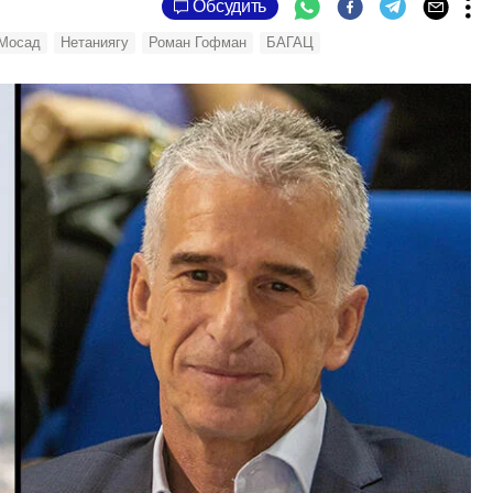
Обсудить
Мосад
Нетаниягу
Роман Гофман
БАГАЦ