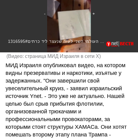
1316595#תיעוד: סמים וקונדומים אותרו במשט סומוד העולמי השני לעזה שנעצר ליד כרתים
(
Видео: страница МИД Израиля в сети X
)
МИД Израиля опубликовал видео, на котором 
видны презервативы и наркотики, изъятые у 
задержанных. "Они завершили свой 
увеселительный круиз, - заявил израильский 
источник Ynet. - Это уже не актуально. Нашей 
целью был срыв прибытия флотилии, 
организованной трюкачами и 
профессиональными провокаторами, за 
которыми стоят структуры ХАМАСа. Они хотят 
помешать второму этапу плана Трампа - 