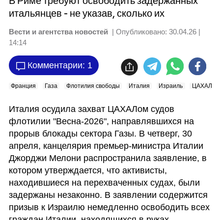
В Риме требуют освободить задержанных
итальянцев - не указав, сколько их
Вести и агентства новостей
| Опубликовано:
30.04.26 |
14:14
Комментарии: 1
Франция
Газа
Флотилия свободы
Италия
Израиль
ЦАХАЛ
Италия осудила захват ЦАХАЛом судов 
флотилии "Весна-2026", направлявшихся на 
прорыв блокады сектора Газы. В четверг, 30 
апреля, канцелярия премьер-министра Италии 
Джорджи Мелони распространила заявление, в 
котором утверждается, что активисты, 
находившиеся на перехваченных судах, были 
задержаны незаконно. В заявлении содержится 
призыв к Израилю немедленно освободить всех 
граждан Италии, находящихся в руках 