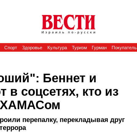
Спорт
Здоровье
Культура
Туризм
Гурман
Покупатель
роший": Беннет и
 в соцсетях, кто из
с ХАМАСом
оили перепалку, перекладывая друг
 террора