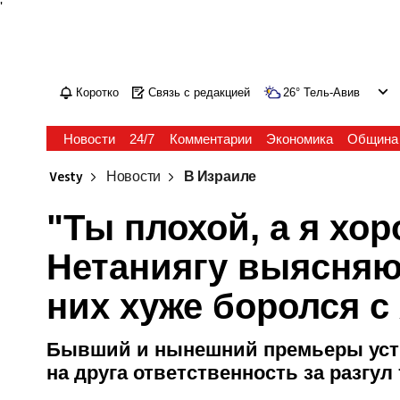
'
Коротко
Связь с редакцией
26
°
Тель-Авив
Новости
24/7
Комментарии
Экономика
Община
Vesty
Новости
В Израиле
"Ты плохой, а я хо
Нетаниягу выясняют
них хуже боролся 
Бывший и нынешний премьеры устр
на друга ответственность за разгул