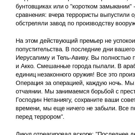
бунтовщиках или о "коротком замыкании" -
сравнения: вчера террористы выпустили од
обстреляли завод по производству вооруж
На этом действующий премьер не успокоил
попустительства. В последние дни вашег
Иерусалиму и Тель-Авиву. Вы полностью п
и Акко. Смешанные города пылали. В араб
единиц незаконного оружия! Все это произ
Операция за операцией, каждую ночь. Мы 
отчаянии. Мы занимаемся борьбой с прест
Господин Нетаниягу, сохраните ваши сове
времени, мы еще ничего не забыли. Все 
перед террором". 
Ликуд отреагировал вскоре: "Последнее д