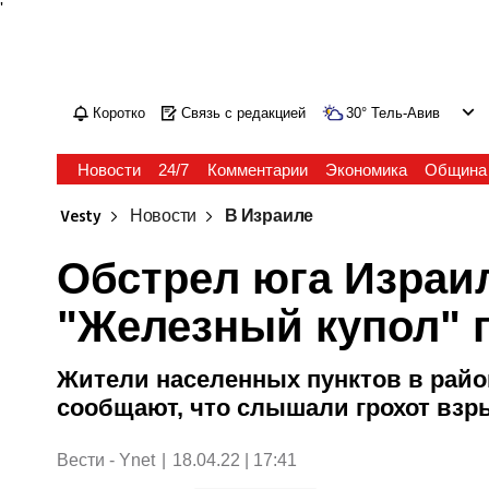
'
Коротко
Связь с редакцией
30
°
Тель-Авив
Новости
24/7
Комментарии
Экономика
Община
Vesty
Новости
В Израиле
Обстрел юга Израил
"Железный купол" 
Жители населенных пунктов в район
сообщают, что слышали грохот взр
Вести - Ynet
|
18.04.22 | 17:41