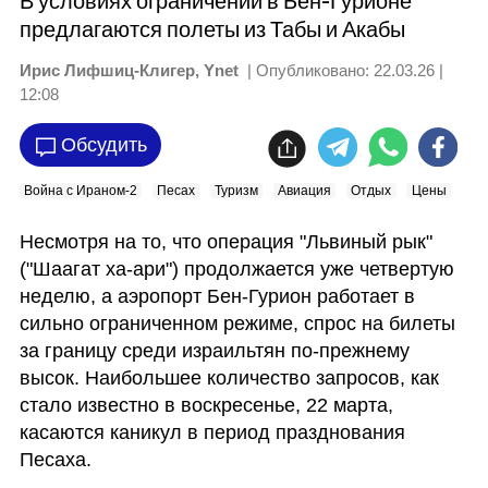
В условиях ограничений в Бен-Гурионе
предлагаются полеты из Табы и Акабы
Ирис Лифшиц-Клигер, Ynet
| Опубликовано:
22.03.26 |
12:08
Обсудить
Война с Ираном-2
Песах
Туризм
Авиация
Отдых
Цены
Несмотря на то, что операция "Львиный рык" 
("Шаагат ха-ари") продолжается уже четвертую 
неделю, а аэропорт Бен-Гурион работает в 
сильно ограниченном режиме, спрос на билеты 
за границу среди израильтян по-прежнему 
высок. Наибольшее количество запросов, как 
стало известно в воскресенье, 22 марта, 
касаются каникул в период празднования 
Песаха.