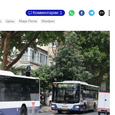
Комментарии: 1
ы
Цены
Мири Регев
Минфин