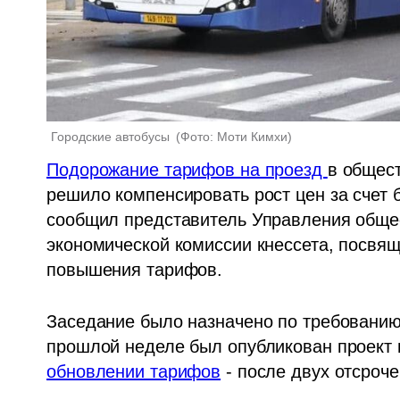
Городские автобусы 
(
Фото: Моти Кимхи
)
Подорожание тарифов на проезд 
в общест
решило компенсировать рост цен за счет б
сообщил представитель Управления общес
экономической комиссии кнессета, посвя
повышения тарифов.
Заседание было назначено по требованию д
обновлении тарифов
 - после двух отсроч