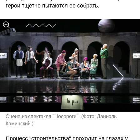
герои тщетно пытаются ее собрать. 
Сцена из спектакля "Носороги" 
(
Фото: Даниэль 
Каминский 
)
Процесс "строительства" проходит на глазах у 