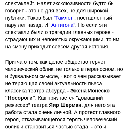
спектаклей". Налет эксклюзивности будто бы 
говорит - это не для всех, не для широкой 
публики. Таков был 
"Гамлет"
, поставленный 
пару лет назад. И 
"Антигона"
. Но если эти 
спектакли были о трагедии главных героев - 
страдающих и непонятых окружающими, то им 
на смену приходит совсем другая история. 
Притча о том, как целое общество теряет 
человеческий облик, не только в переносном, но 
и буквальном смысле, - вот о чем рассказывает 
не теряющая своей актуальности пьеса 
классика театра абсурда - 
Эжена Ионеско 
"Носороги"
. Как признается "домашний 
режиссер" театра 
Яир Шерман
, для него эта 
работа стала очень личной. А протест главного 
героя, отказывающегося терять человеческий 
облик и становиться частью стада, - это и 