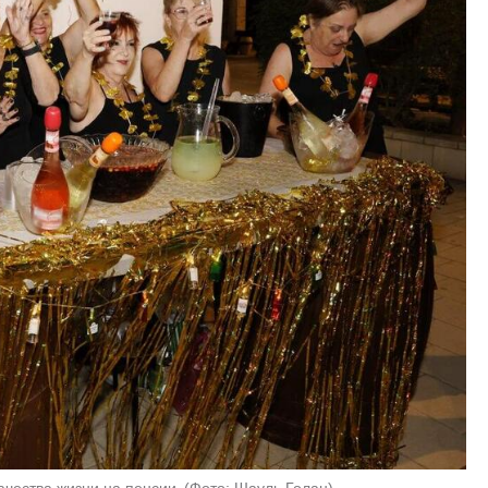
ачества жизни на пенсии 
(
Фото: Шауль Голан
)