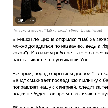
Галерея
Активисты проекта "Паб ха-захав" 
(
Фото: Шауль Голан
)
В Ришон ле-Ционе открылся "Паб ха-захав"
можно догадаться по названию, ведь в Из
захав"). Кто в нем работает, кто его посе
рассказывается в публикации Ynet.
Вечером, перед открытием дверей "Паб х
Бандт смахивает последнюю пылинку с бар
поправляет чашу с сангрией, следит за те
водки не будет, так просил заказчик, но п
65-летняя Мери - одна из самых молодых 