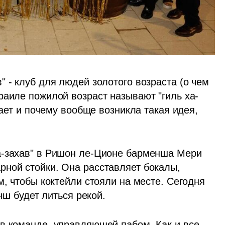
 - клуб для людей золотого возраста (о чем 
раиле пожилой возраст называют "гиль ха-
щает и почему вообще возникла такая идея, 
а-захав" в Ришон ле-Ционе барменша Мери 
ной стойки. Она расставляет бокалы, 
м, чтобы коктейли стояли на месте. Сегодня 
унш будет литься рекой.
в команде, управляющей пабом. Как и все 