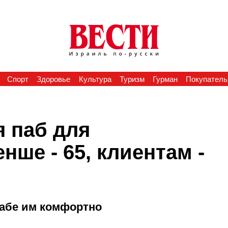
Спорт
Здоровье
Культура
Туризм
Гурман
Покупатель
я паб для
нше - 65, клиентам -
пабе им комфортно