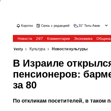
'
Коротко
Связь с редакцией
31
°
Тель-Авив
Новости
24/7
Комментарии
Экономика
Община
Vesty
Культура
Новости культуры
В Израиле открылс
пенсионеров: барме
за 80
По откликам посетителей, в таком 