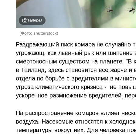
Галерея
(
Фото: shutterstock
)
Раздражающий писк комара не случайно так
угрожающ, как львиный рык или шипение 
смертоносным существом на планете. "В 
в Таиланд, здесь становится все жарче и в
отдела по борьбе с вредителями в министе
угроза климатического кризиса -  не повы
ускоренное размножение вредителей, пер
На распространение комаров влияет неско
воздуха. Насекомые относятся к холоднок
температуры вокруг них. Для человека по