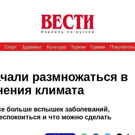
Спорт
Здоровье
Культура
Туризм
Гурман
Покупатель
чали размножаться в
нения климата
се больше вспышек заболеваний,
еспокоиться и что можно сделать