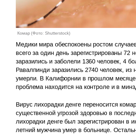
Комар
(
Фото: Shutterstock
)
Медики мира обеспокоены ростом случаев
всего за один день зарегистрированы 72 н
заразились и заболели 1360 человек, 4 бо
Равалпинди заразились 2740 человек, из н
умерли. В Калифорнии в прошлом месяце з
проблема находится на контроле и в мин
Вирус лихорадки денге переносится комаро
существенной угрозой здоровью в последн
лихорадки денге был зарегистрирован в и
летний мужчина умер в больнице. Осталь