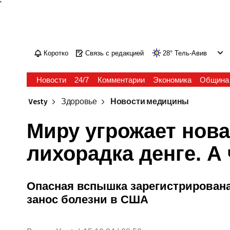
'
Коротко
Связь с редакцией
28
°
Тель-Авив
Новости
24/7
Комментарии
Экономика
Община
Vesty
Здоровье
Новости медицины
Миру угрожает нов
лихорадка денге. А
Опасная вспышка зарегистрирована 
занос болезни в США