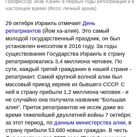
Профессор Зеэв Ханин: в первые годы репатриации и в 
настоящее время
(
Фото: личный архив
)
29 октября Израиль отмечает
 День 
репатриантов
 (Йом ха-алия). Это самый 
молодой государственный праздник, он был 
установлен кнессетом в 2016 году. За годы 
существования Государства Израиль в страну 
репатриировались 3,4 миллиона человек. По 
сути, каждый третий гражданин в нашей стране - 
репатриант. Самой крупной волной алии был 
массовый приезд евреев из бывшего СССР. С 
ней в страну прибыли 1,2 миллиона человек - и 
не случайно она получила название "Большая 
алия". Приток репатриантов не иссяк даже во 
время тяжелейшей двухлетней войны 7 октября: 
за этот период, по 
данным министерства алии
, в 
страну прибыли 53.680 новых граждан. В честь 