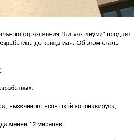
льного страхования "Битуах леуми" продлят 
езработице до конца мая. Об этом стало 
"
езработных:
иса, вызванного вспышкой коронавируса;
ода менее 12 месяцев;