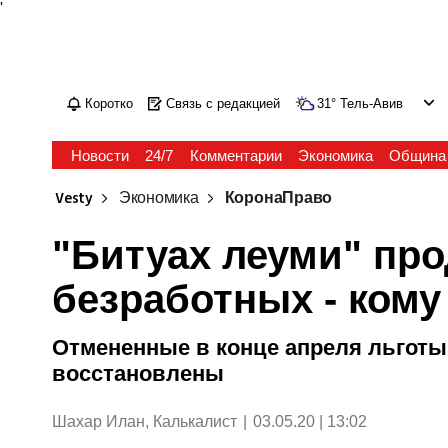
'
Коротко
Связь с редакцией
31
°
Тель-Авив
Новости
24/7
Комментарии
Экономика
Община
Vesty
Экономика
КоронаПраво
"Битуах леуми" про
безработных - кому
Отмененные в конце апреля льготы 
восстановлены
Шахар Илан, Калькалист
|
03.05.20 | 13:02